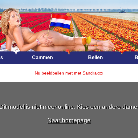
es
Cammen
Bellen
B
Nu beeldbellen met met Sandraxxx
Dit model is niet meer online. Kies een andere dame
Naar homepage