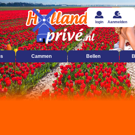
login
Aanmelden
es
Cammen
Bellen
B