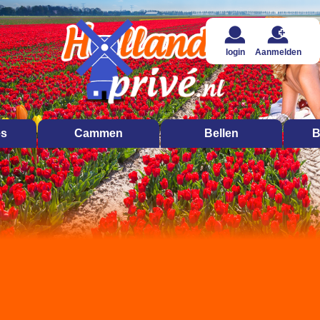
login
Aanmelden
es
Cammen
Bellen
B