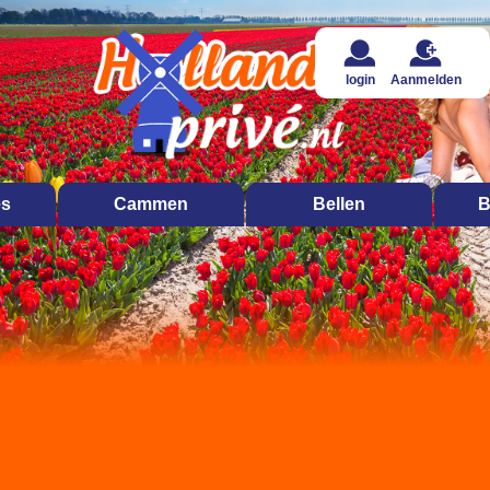
login
Aanmelden
es
Cammen
Bellen
B