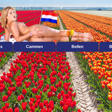
es
Cammen
Bellen
B