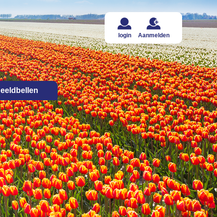
login
Aanmelden
eeldbellen