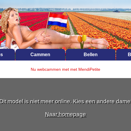
es
Cammen
Bellen
B
Nu webcammen met met MendiPetite
Dit model is niet meer online. Kies een andere dame
Naar homepage